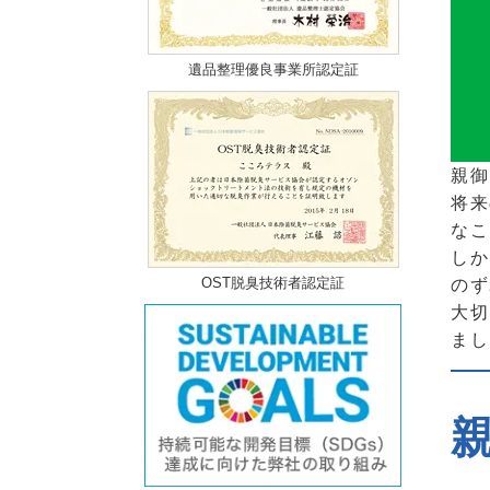
遺品整理優良事業所認定証
親御
将来
なこ
しか
OST脱臭技術者認定証
のず
大切
まし