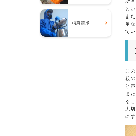
所有
とい
また
特殊清掃
単な
てい
この
親の
と声
また
るこ
大切
にす