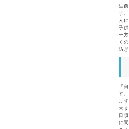
生前
す。
人に
子供
一方
くの
防ぎ
「何
す。
まず
大ま
日頃
に関