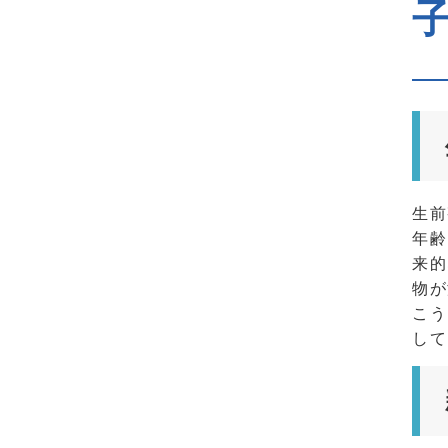
生前
年齢
来的
物が
こう
して