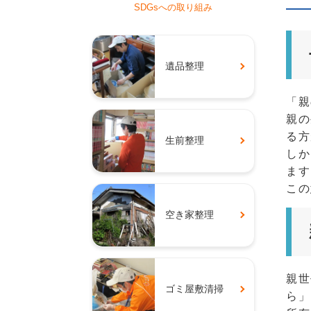
SDGsへの取り組み
遺品整理
「親
親の
る方
生前整理
しか
ます
この
空き家整理
親世
ゴミ屋敷清掃
ら」