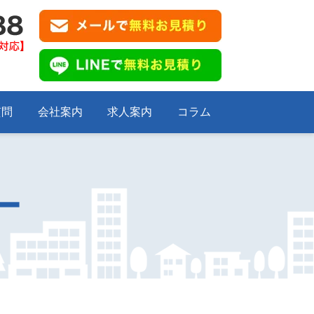
質問
会社案内
求人案内
コラム
ー