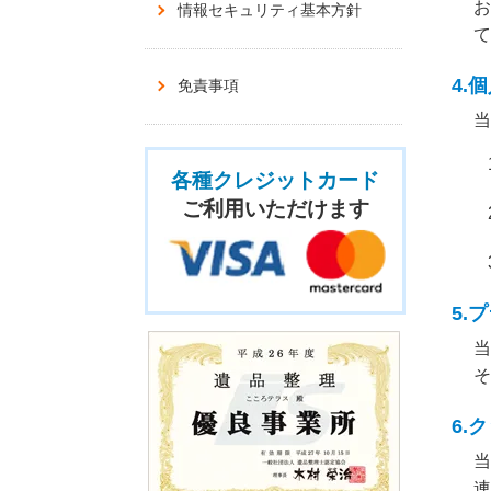
お
情報セキュリティ基本方針
て
4.
免責事項
当
各種クレジットカード
ご利用いただけます
5.
当
そ
6.
当
連