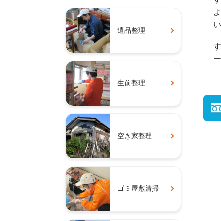
よ
い
遺品整理
す
ー
生前整理
空き家整理
ゴミ屋敷清掃