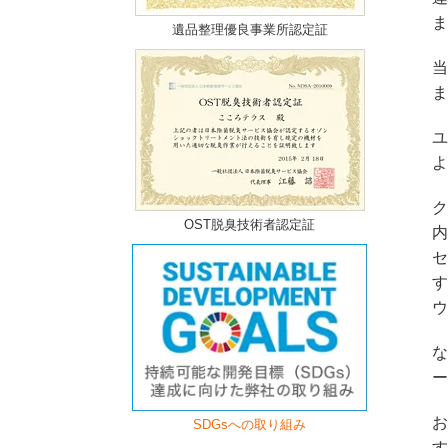
ま
遺品整理優良事業所認定証
当
ま
ユ
よ
ク
OST脱臭技術者認定証
内
セ
す
ウ
な
ー
お
SDGsへの取り組み
す