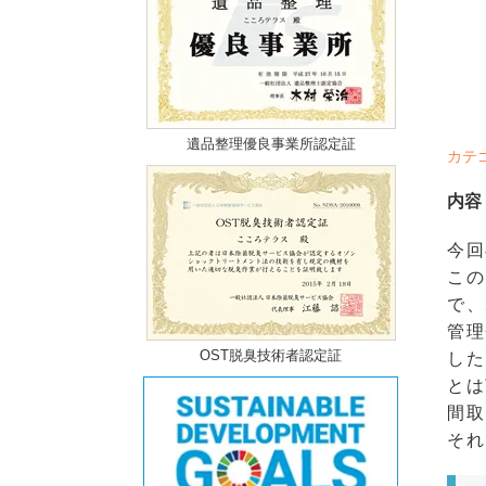
遺品整理優良事業所認定証
カテ
内容
今回
この
で、
管理
OST脱臭技術者認定証
した
とは
間取
それ