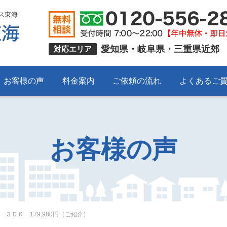
ス東海
愛知県・岐阜県・三重県近郊
対応エリア
お客様の声
料金案内
ご依頼の流れ
よくあるご
お客様の声
３ＤＫ 179,980円（ご紹介）