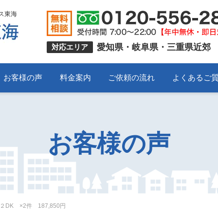
ス東海
愛知県・岐阜県・三重県近郊
対応エリア
お客様の声
料金案内
ご依頼の流れ
よくあるご
お客様の声
K ×2件 187,850円