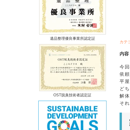
遺品整理優良事業所認定証
カテ
内容
今回
依頼
平屋
どち
OST脱臭技術者認定証
解体
それ