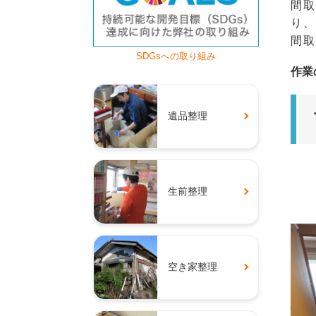
間取
り、
間取
SDGsへの取り組み
作業
遺品整理
生前整理
空き家整理