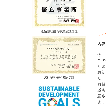
遺品整理優良事業所認定証
カテ
内容
今回
この
たま
最初
OST脱臭技術者認定証
た。
お話
戚も
意さ
よっ