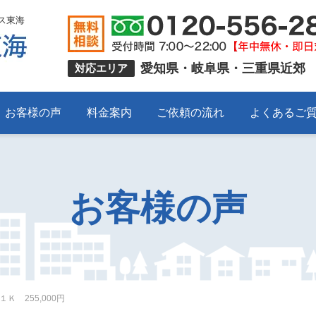
ス東海
愛知県・岐阜県・三重県近郊
対応エリア
お客様の声
料金案内
ご依頼の流れ
よくあるご
お客様の声
 255,000円