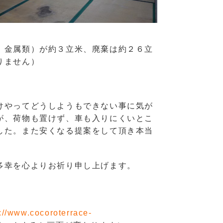
、金属類）が約３立米、廃棄は約２６立
りません）
けやってどうしようもできない事に気が
が、荷物も置けず、車も入りにくいとこ
した。また安くなる提案をして頂き本当
多幸を心よりお祈り申し上げます。
://www.cocoroterrace-