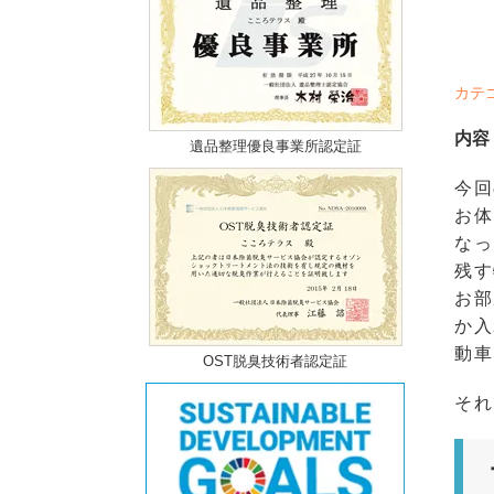
カテ
内容
遺品整理優良事業所認定証
今回
お体
なっ
残す
お部
か入
動車
OST脱臭技術者認定証
それ