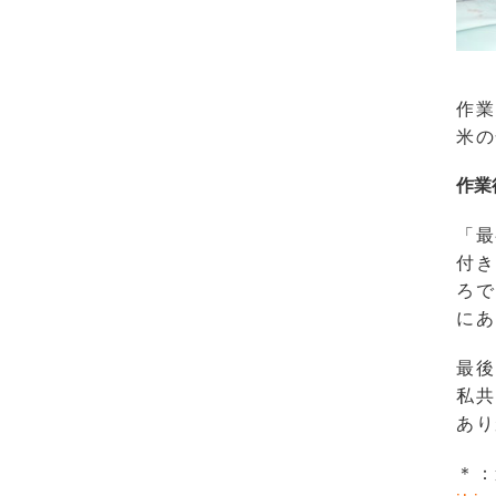
作業
米の
作業
「最
付き
ろで
にあ
最後
私共
あり
＊：