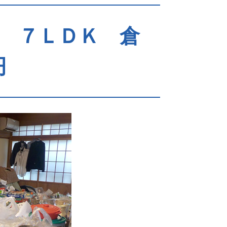
 ７ＬＤＫ 倉
円