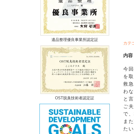
遺品整理優良事業所認定証
カテ
内容
今回
を取
救急
わな
OST脱臭技術者認定証
と言
ご夫
で、
また
たい