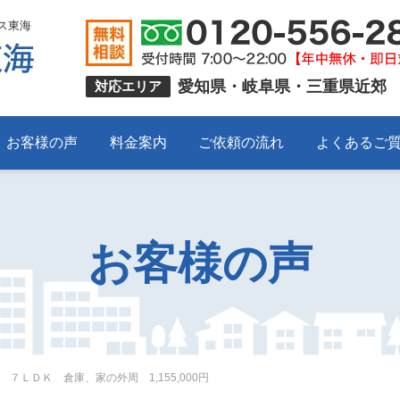
ス東海
愛知県・岐阜県・三重県近郊
対応エリア
お客様の声
料金案内
ご依頼の流れ
よくあるご
お客様の声
７ＬＤＫ 倉庫、家の外周 1,155,000円