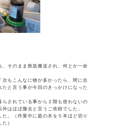
れ、そのまま救急搬送され、何とか一命
「次もこんなに物が多かったら、間に合
れたと言う事が今回のきっかけになった
暮らされている事から２階も使わないの
以外はほぼ撤去と言うご依頼でした。
した。（作業中に庭の木を５本ほど切り
した）