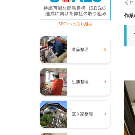
それ
作業
SDGsへの取り組み
遺品整理
生前整理
空き家整理