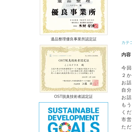
遺品整理優良事業所認定証
カテ
内容
今回
２か
お話
自分
OST脱臭技術者認定証
お話
もう
くだ
市営
ただ