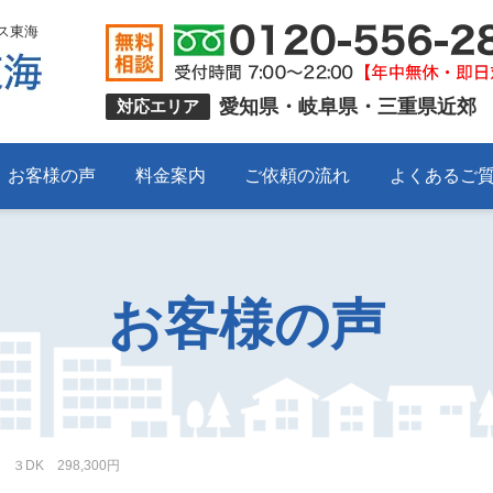
ス東海
愛知県・岐阜県・三重県近郊
対応エリア
お客様の声
料金案内
ご依頼の流れ
よくあるご
お客様の声
DK 298,300円