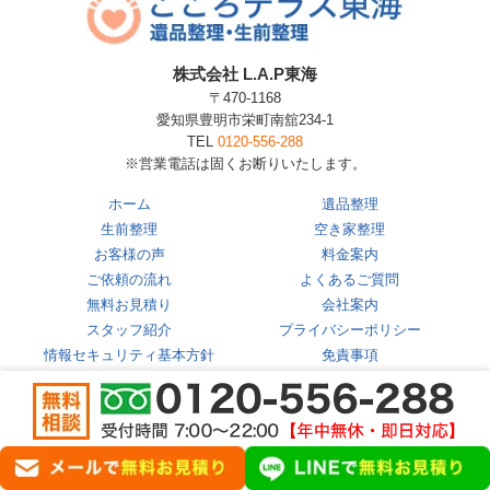
株式会社 L.A.P東海
〒470-1168
愛知県豊明市栄町南舘234-1
TEL
0120-556-288
※営業電話は固くお断りいたします。
ホーム
遺品整理
生前整理
空き家整理
お客様の声
料金案内
ご依頼の流れ
よくあるご質問
無料お見積り
会社案内
スタッフ紹介
プライバシーポリシー
情報セキュリティ基本方針
免責事項
求人案内
提携業者様募集
大家様・管理会社様へ
お役立ちコラム
地域コラム