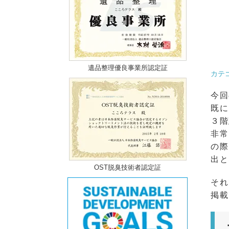
遺品整理優良事業所認定証
カテ
今回
既に
３階
非常
の際
出と
OST脱臭技術者認定証
それ
掲載