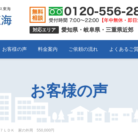
ス東海
愛知県・岐阜県・三重県近郊
対応エリア
お客様の声
料金案内
ご依頼の流れ
よくあるご
お客様の声
ＬＤＫ 家の外周 550,000円