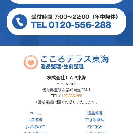
株式会社 L.A.P東海
〒470-1168
愛知県豊明市栄町南舘234-1
TEL
0120-556-288
※営業電話は固くお断りいたします。
ホーム
遺品整理
生前整理
空き家整理
お客様の声
料金案内