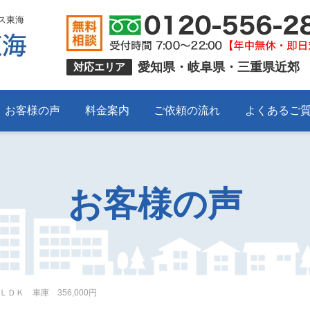
ス東海
愛知県・岐阜県・三重県近郊
対応エリア
お客様の声
料金案内
ご依頼の流れ
よくあるご
お客様の声
ＤＫ 車庫 356,000円