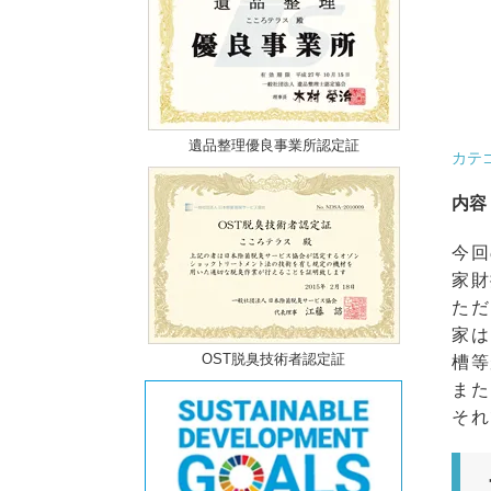
遺品整理優良事業所認定証
カテ
内容
今回
家財
ただ
家は
OST脱臭技術者認定証
槽等
また
それ