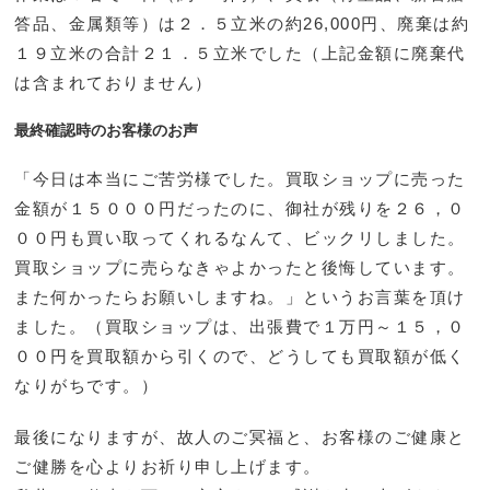
答品、金属類等）は２．５立米の約26,000円、廃棄は約
１９立米の合計２１．５立米でした（上記金額に廃棄代
は含まれておりません）
最終確認時のお客様のお声
「今日は本当にご苦労様でした。買取ショップに売った
金額が１５０００円だったのに、御社が残りを２６，０
００円も買い取ってくれるなんて、ビックリしました。
買取ショップに売らなきゃよかったと後悔しています。
また何かったらお願いしますね。」というお言葉を頂け
ました。（買取ショップは、出張費で１万円～１５，０
００円を買取額から引くので、どうしても買取額が低く
なりがちです。）
最後になりますが、故人のご冥福と、お客様のご健康と
ご健勝を心よりお祈り申し上げます。