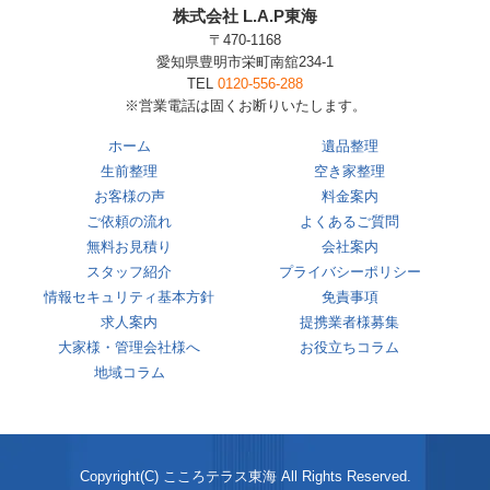
株式会社 L.A.P東海
〒470-1168
愛知県豊明市栄町南舘234-1
TEL
0120-556-288
※営業電話は固くお断りいたします。
ホーム
遺品整理
生前整理
空き家整理
お客様の声
料金案内
ご依頼の流れ
よくあるご質問
無料お見積り
会社案内
スタッフ紹介
プライバシーポリシー
情報セキュリティ基本方針
免責事項
求人案内
提携業者様募集
大家様・管理会社様へ
お役立ちコラム
地域コラム
Copyright(C) こころテラス東海 All Rights Reserved.