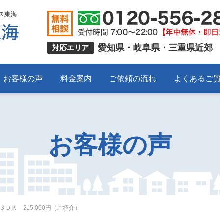
ス東海
愛知県・岐阜県・三重県近郊
対応エリア
お客様の声
料金案内
ご依頼の流れ
よくあるご
お客様の声
ＤＫ 215,000円（ご紹介）