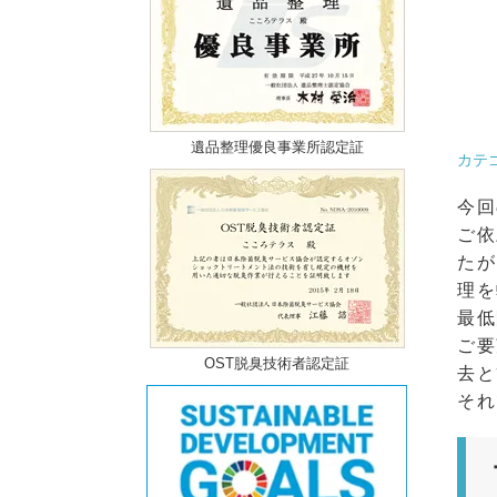
遺品整理優良事業所認定証
カテ
今回
ご依
たが
理を
最低
ご要
OST脱臭技術者認定証
去と
それ