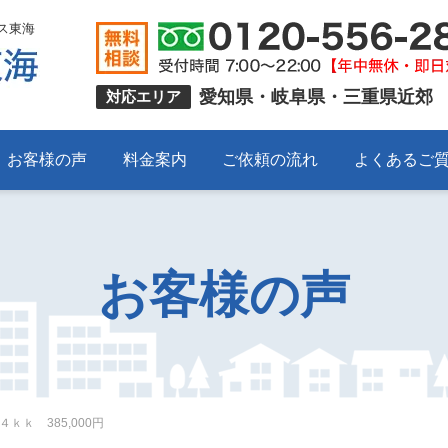
ス東海
愛知県・岐阜県・三重県近郊
対応エリア
お客様の声
料金案内
ご依頼の流れ
よくあるご
お客様の声
ｋｋ 385,000円