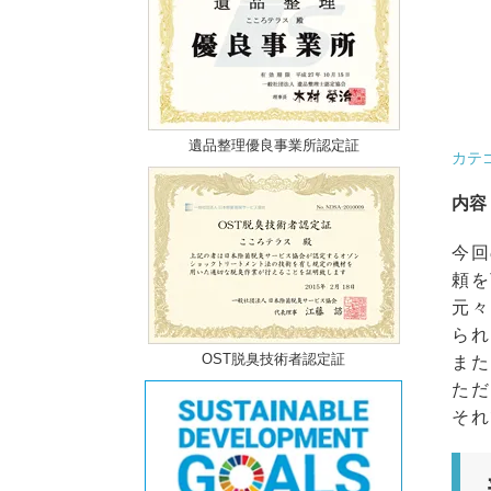
遺品整理優良事業所認定証
カテ
内容
今回
頼を
元々
られ
OST脱臭技術者認定証
また
ただ
それ