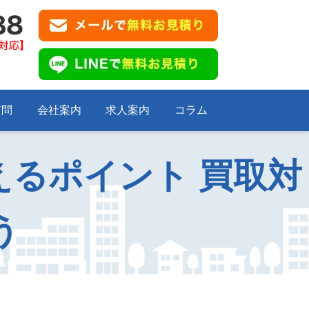
質問
会社案内
求人案内
コラム
るポイント 買取対
う