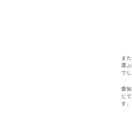
また
選ぶ
でし
愛知
じて
す。