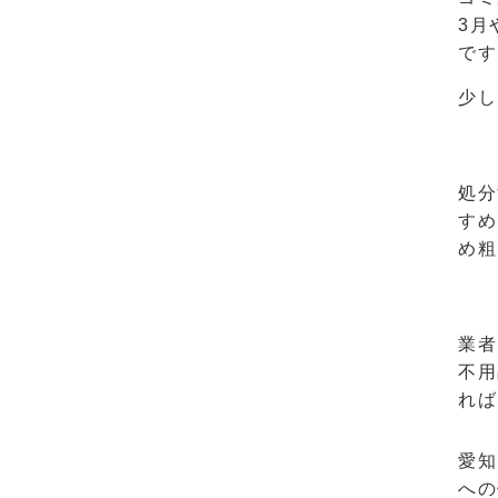
3月
です
少し
処分
すめ
め粗
業者
不用
れば
愛知
への