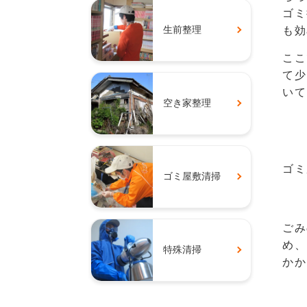
ゴミ
生前整理
も効
ここ
て少
いて
空き家整理
ゴミ
ゴミ屋敷清掃
ごみ
め、
特殊清掃
かか