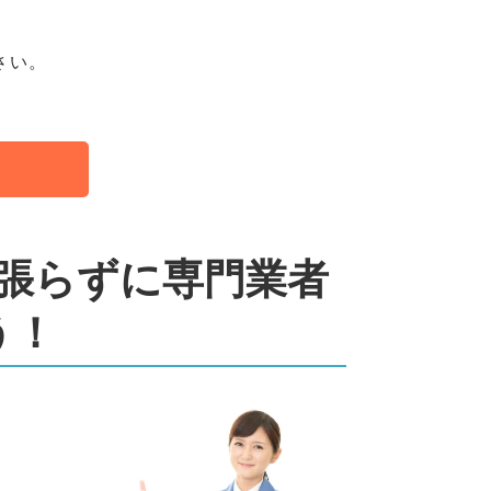
さい。
張らずに専門業者
う！
の