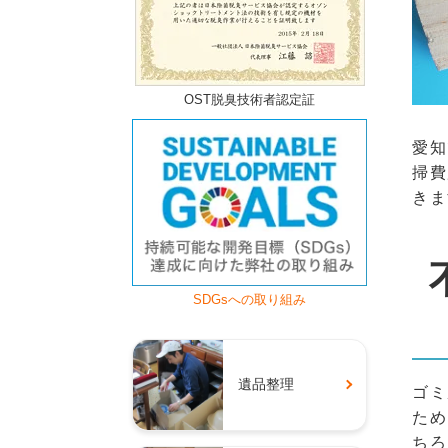
OST脱臭技術者認定証
愛知
掃費
きま
SDGsへの取り組み
遺品整理
ゴミ
ため
ちろ